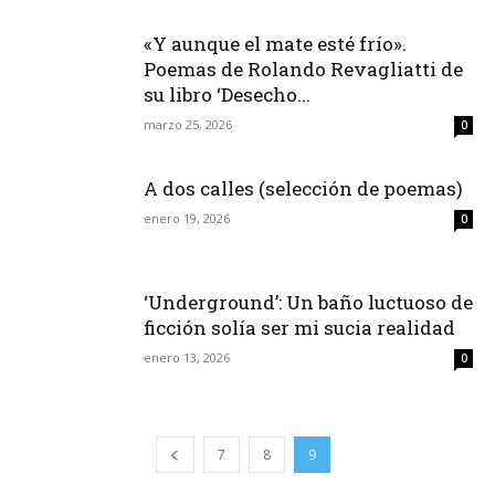
«Y aunque el mate esté frío».
Poemas de Rolando Revagliatti de
su libro ‘Desecho...
marzo 25, 2026
0
A dos calles (selección de poemas)
enero 19, 2026
0
‘Underground’: Un baño luctuoso de
ficción solía ser mi sucia realidad
enero 13, 2026
0
7
8
9