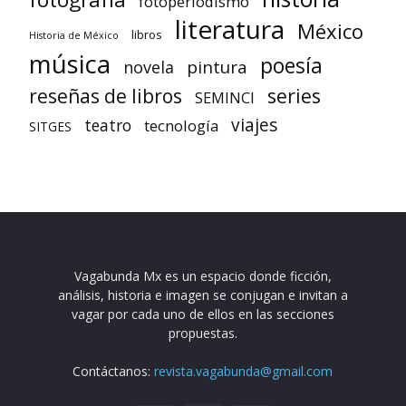
fotoperiodismo
literatura
México
libros
Historia de México
música
poesía
pintura
novela
reseñas de libros
series
SEMINCI
viajes
teatro
tecnología
SITGES
Vagabunda Mx es un espacio donde ficción,
análisis, historia e imagen se conjugan e invitan a
vagar por cada uno de ellos en las secciones
propuestas.
Contáctanos:
revista.vagabunda@gmail.com