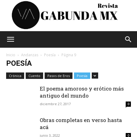
Vagabunda
Inicio
Andanzas
Poesía
Página 9
POESÍA
Mx
Crónica
Cuento
Pasos de Eros
Poesía
El poema amoroso y erótico más
antiguo del mundo
diciembre 27, 2017
0
Obras completas en verso hasta
acá
junio 3, 2022
0