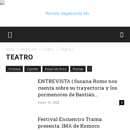
Vagabunda
Inicio
Andanzas
Teatro
Página 2
TEATRO
Mx
Crónica
Cuento
Pasos de Eros
Poesía
ENTREVISTA | Susana Romo nos
cuenta sobre su trayectoria y los
pormenores de Bastián...
mayo 10, 2022
0
Festival Encuentro Trama
presenta: IMA de Komoco