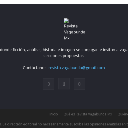
nde ficción, análisis, historia e imagen se conjugan e invitan a vaga
secciones propuestas.
Contáctanos:
revista.vagabunda@gmail.com
Inicio
Qué es Revista Vagabunda Mx
Quién
a dirección editorial no necesariamente suscribe las opiniones emitidas en t