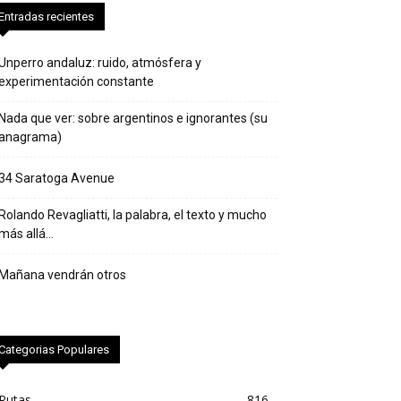
Entradas recientes
Unperro andaluz: ruido, atmósfera y
experimentación constante
Nada que ver: sobre argentinos e ignorantes (su
anagrama)
34 Saratoga Avenue
Rolando Revagliatti, la palabra, el texto y mucho
más allá…
Mañana vendrán otros
Categorias Populares
Rutas
816