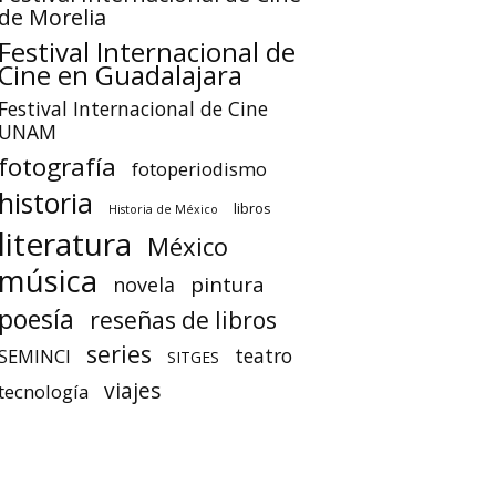
de Morelia
Festival Internacional de
Cine en Guadalajara
Festival Internacional de Cine
UNAM
fotografía
fotoperiodismo
historia
libros
Historia de México
literatura
México
música
pintura
novela
poesía
reseñas de libros
series
teatro
SEMINCI
SITGES
viajes
tecnología