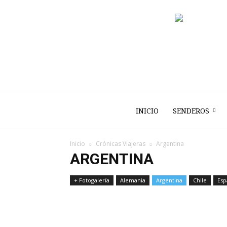
INICIO
SENDEROS
Inicio
Crónicas Viajeras
Argentina
ARGENTINA
+ Fotogalería
Alemania
Argentina
Chile
Esp