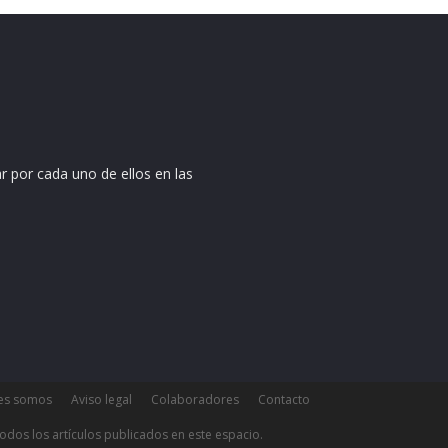
r por cada uno de ellos en las
es somos
Aviso legal
Colaboradores
Contacto
odos los artículos publicados en este espacio.