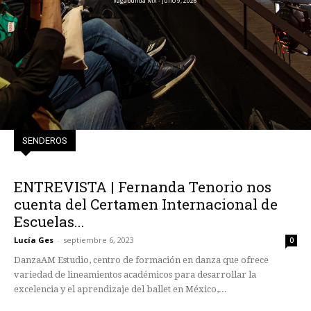
Vagabunda Mx - julio 9, 2026
SENDEROS
ENTREVISTA | Fernanda Tenorio nos
cuenta del Certamen Internacional de
Escuelas...
Lucía Ges
-
septiembre 6, 2023
0
DanzaAM Estudio, centro de formación en danza que ofrece
variedad de lineamientos académicos para desarrollar la
excelencia y el aprendizaje del ballet en México,...