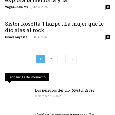
Vagabunda Mx
-
julio 6, 2026
0
Sister Rosetta Tharpe.: La mujer que le
dio alas al rock...
Israel Gayosso
-
julio 1, 2026
0
1
2
3
Tendencias del momento
Los peligros del río: Mystic River
diciembre 16, 2022
«Boolay: la pantera guerrera». Un