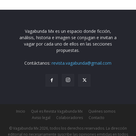
Vagabunda Mx es un espacio donde ficción,
análisis, historia e imagen se conjugan e invitan a
vagar por cada uno de ellos en las secciones
propuestas.
Contáctanos:
revista.vagabunda@gmail.com
Inicio
Qué es Revista Vagabunda Mx
Quiénes somos
Aviso legal
Colaboradores
Contacto
© Vagabunda Mx 2026, todos los derechos reservados. La dirección
editorial no necesariamente suscribe las opiniones emitidas en todos