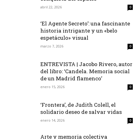
abril 22, 2026
0
‘El Agente Secreto’: una fascinante
historia intrigante y un «belo
espetáculo» visual
marzo 7, 2026
0
ENTREVISTA | Jacobo Rivero, autor
del libro: ‘Candela. Memoria social
de un Madrid flamenco’
enero 15, 2026
0
‘Frontera’, de Judith Colell, el
solidario deseo de salvar vidas
enero 14, 2026
0
Arte y memoria colectiva