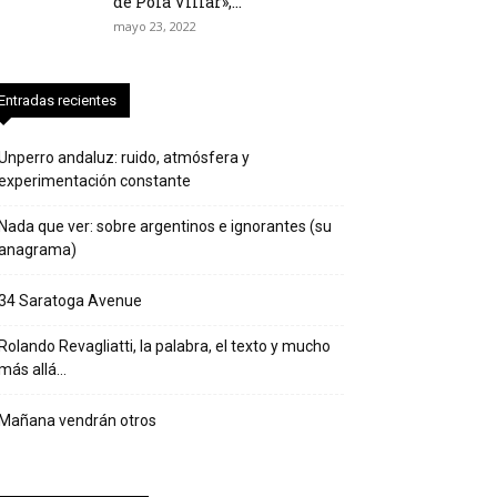
de Pola Villar»,...
mayo 23, 2022
Entradas recientes
Unperro andaluz: ruido, atmósfera y
experimentación constante
Nada que ver: sobre argentinos e ignorantes (su
anagrama)
34 Saratoga Avenue
Rolando Revagliatti, la palabra, el texto y mucho
más allá…
Mañana vendrán otros