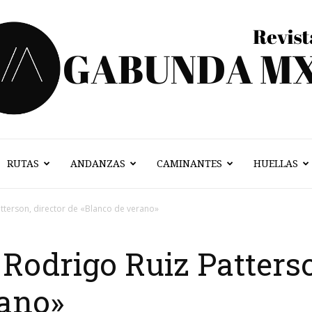
RUTAS
ANDANZAS
CAMINANTES
HUELLAS
Vagabunda
tterson, director de «Blanco de verano»
odrigo Ruiz Patterso
Mx
rano»