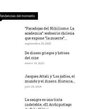
Tendencias del momento
“Paradojas del Nihilismo: La
academia”: webserie chilena
que expone “la muerte”...
septiembre 25, 2020
De dioses griegos y héroes
del cine
enero 14, 2025
Jacques Attali y ‘Los judíos, el
mundo y el dinero. Historia...
julio 23, 2024
La sangre es una tinta
indeleble, «El Archipiélago