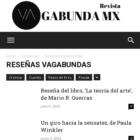
Vagabunda
Inicio
Andanzas
Reseñas Vagabundas
RESEÑAS VAGABUNDAS
Mx
Crónica
Cuento
Pasos de Eros
Poesía
Reseña del libro, ‘La teoría del arte’,
de Mario R. Guerras
julio 9, 2026
0
Un giro hacia la sensatez, de Paula
Winkler
junio 3, 2026
0