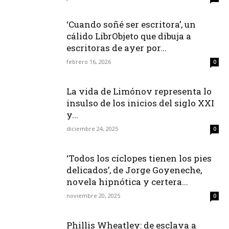
‘Cuando soñé ser escritora’, un
cálido LibrObjeto que dibuja a
escritoras de ayer por...
febrero 16, 2026
0
La vida de Limónov representa lo
insulso de los inicios del siglo XXI
y...
diciembre 24, 2025
0
‘Todos los cíclopes tienen los pies
delicados’, de Jorge Goyeneche,
novela hipnótica y certera...
noviembre 20, 2025
0
Phillis Wheatley: de esclava a