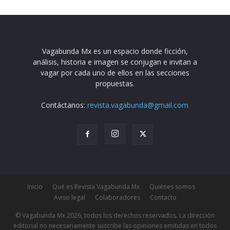
Vagabunda Mx es un espacio donde ficción,
análisis, historia e imagen se conjugan e invitan a
vagar por cada uno de ellos en las secciones
propuestas.
Contáctanos:
revista.vagabunda@gmail.com
Inicio
Qué es Revista Vagabunda Mx
Quiénes somos
Aviso legal
Colaboradores
Contacto
© Vagabunda Mx 2026, todos los derechos reservados. La dirección
editorial no necesariamente suscribe las opiniones emitidas en todos