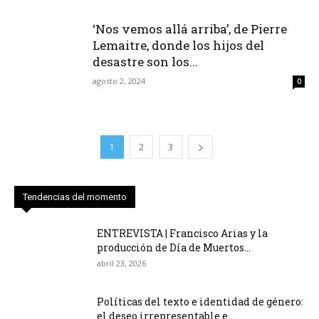
‘Nos vemos allá arriba’, de Pierre
Lemaitre, donde los hijos del
desastre son los...
agosto 2, 2024
0
1
2
3
Tendencias del momento
ENTREVISTA | Francisco Arias y la
producción de Día de Muertos...
abril 23, 2026
Políticas del texto e identidad de género:
el deseo irrepresentable e...