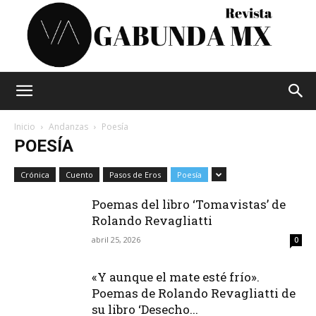
Vagabunda
Inicio
Andanzas
Poesía
POESÍA
Mx
Crónica
Cuento
Pasos de Eros
Poesía
Poemas del libro ‘Tomavistas’ de
Rolando Revagliatti
abril 25, 2026
0
«Y aunque el mate esté frío».
Poemas de Rolando Revagliatti de
su libro ‘Desecho...