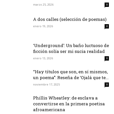
marzo 25, 2026
0
A dos calles (selección de poemas)
enero 19, 2026
0
‘Underground’: Un baño luctuoso de
ficción solía ser mi sucia realidad
enero 13, 2026
0
“Hay títulos que son, en sí mismos,
un poema”: Reseña de ‘Ojalá que te...
noviembre 17, 2025
0
Phillis Wheatley: de esclava a
convertirse en la primera poetisa
afroamericana