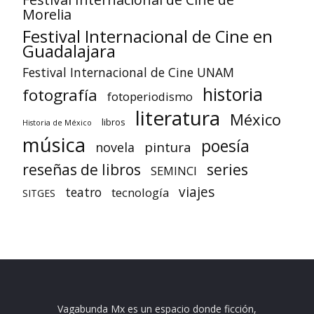
Morelia
Festival Internacional de Cine en
Guadalajara
Festival Internacional de Cine UNAM
historia
fotografía
fotoperiodismo
literatura
México
libros
Historia de México
música
poesía
pintura
novela
reseñas de libros
series
SEMINCI
viajes
teatro
tecnología
SITGES
Vagabunda Mx es un espacio donde ficción,