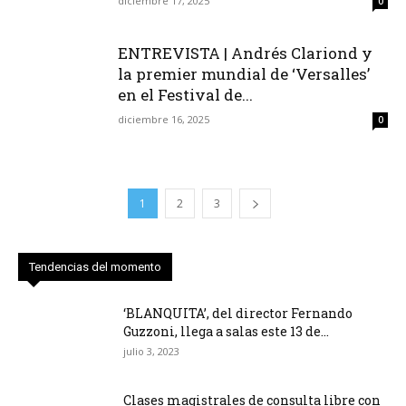
diciembre 17, 2025
0
ENTREVISTA | Andrés Clariond y
la premier mundial de ‘Versalles’
en el Festival de...
diciembre 16, 2025
0
1
2
3
Tendencias del momento
‘BLANQUITA’, del director Fernando
Guzzoni, llega a salas este 13 de...
julio 3, 2023
Clases magistrales de consulta libre con