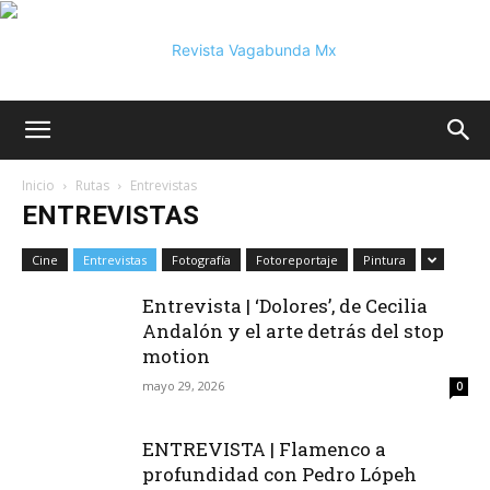
Vagabunda
Inicio
Rutas
Entrevistas
ENTREVISTAS
Mx
Cine
Entrevistas
Fotografía
Fotoreportaje
Pintura
Entrevista | ‘Dolores’, de Cecilia
Andalón y el arte detrás del stop
motion
mayo 29, 2026
0
ENTREVISTA | Flamenco a
profundidad con Pedro Lópeh