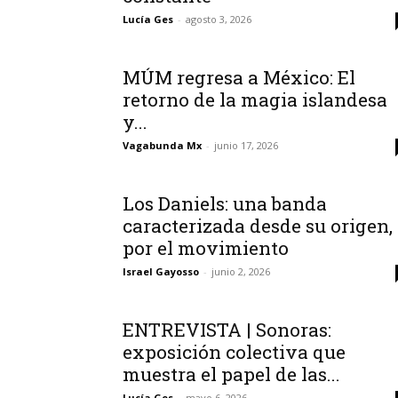
Lucía Ges
-
agosto 3, 2026
MÚM regresa a México: El
retorno de la magia islandesa
y...
Vagabunda Mx
-
junio 17, 2026
Los Daniels: una banda
caracterizada desde su origen,
por el movimiento
Israel Gayosso
-
junio 2, 2026
ENTREVISTA | Sonoras:
exposición colectiva que
muestra el papel de las...
Lucía Ges
-
mayo 6, 2026