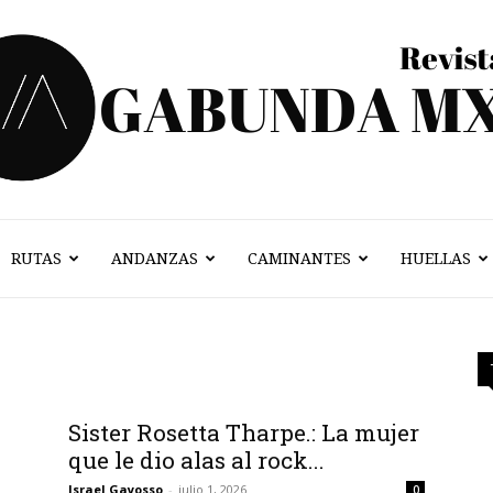
RUTAS
ANDANZAS
CAMINANTES
HUELLAS
Vagabunda
Mx
Sister Rosetta Tharpe.: La mujer
que le dio alas al rock...
Israel Gayosso
-
julio 1, 2026
0