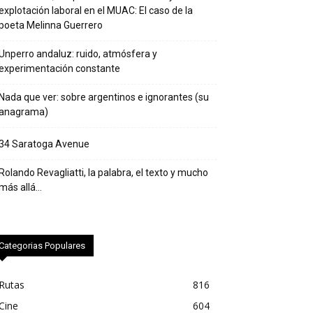
explotación laboral en el MUAC: El caso de la
poeta Melinna Guerrero
Unperro andaluz: ruido, atmósfera y
experimentación constante
Nada que ver: sobre argentinos e ignorantes (su
anagrama)
34 Saratoga Avenue
Rolando Revagliatti, la palabra, el texto y mucho
más allá…
Categorias Populares
Rutas
816
Cine
604