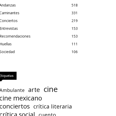
Andanzas
518
Caminantes
331
Conciertos
219
Entrevistas
153
Recomendaciones
153
Huellas
111
Sociedad
106
Etiquetas
cine
arte
Ambulante
cine mexicano
conciertos
crítica literaria
crítica social
cuento