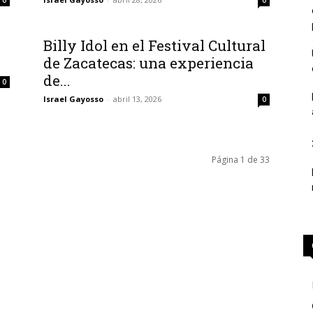
0
0
Billy Idol en el Festival Cultural
de Zacatecas: una experiencia
de...
0
Israel Gayosso
-
abril 13, 2026
0
Página 1 de 33