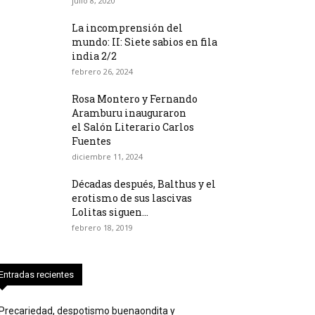
julio 8, 2020
La incomprensión del
mundo: II: Siete sabios en fila
india 2/2
febrero 26, 2024
Rosa Montero y Fernando
Aramburu inauguraron
el Salón Literario Carlos
Fuentes
diciembre 11, 2024
Décadas después, Balthus y el
erotismo de sus lascivas
Lolitas siguen...
febrero 18, 2019
Entradas recientes
Precariedad, despotismo buenaondita y