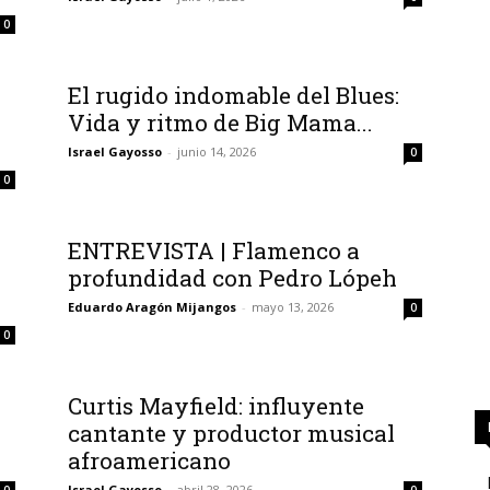
0
El rugido indomable del Blues:
Vida y ritmo de Big Mama...
Israel Gayosso
-
junio 14, 2026
0
0
ENTREVISTA | Flamenco a
profundidad con Pedro Lópeh
Eduardo Aragón Mijangos
-
mayo 13, 2026
0
0
Curtis Mayfield: influyente
cantante y productor musical
afroamericano
Israel Gayosso
-
abril 28, 2026