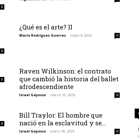
0
¿Qué es el arte? II
Mario Rodríguez Guerras
-
mayo 4, 2026
0
0
Raven Wilkinson: el contrato
que cambió la historia del ballet
0
afrodescendiente
Israel Gayosso
-
marzo 10, 2026
0
Bill Traylor: El hombre que
nació en la esclavitud y se...
0
Israel Gayosso
-
enero 30, 2026
0