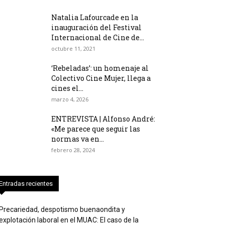
Natalia Lafourcade en la
inauguración del Festival
Internacional de Cine de...
octubre 11, 2021
‘Rebeladas’: un homenaje al
Colectivo Cine Mujer, llega a
cines el...
marzo 4, 2026
ENTREVISTA | Alfonso André:
«Me parece que seguir las
normas va en...
febrero 28, 2024
Entradas recientes
Precariedad, despotismo buenaondita y
explotación laboral en el MUAC: El caso de la