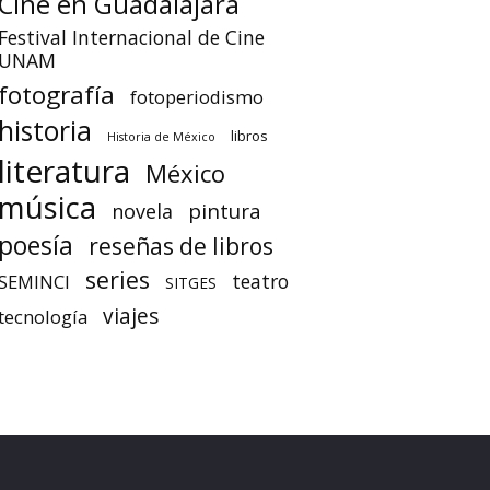
Cine en Guadalajara
Festival Internacional de Cine
UNAM
fotografía
fotoperiodismo
historia
libros
Historia de México
literatura
México
música
pintura
novela
poesía
reseñas de libros
series
teatro
SEMINCI
SITGES
viajes
tecnología