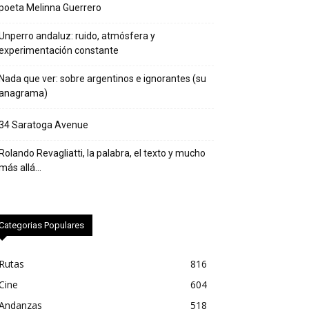
poeta Melinna Guerrero
Unperro andaluz: ruido, atmósfera y
experimentación constante
Nada que ver: sobre argentinos e ignorantes (su
anagrama)
34 Saratoga Avenue
Rolando Revagliatti, la palabra, el texto y mucho
más allá…
Categorias Populares
Rutas
816
Cine
604
Andanzas
518