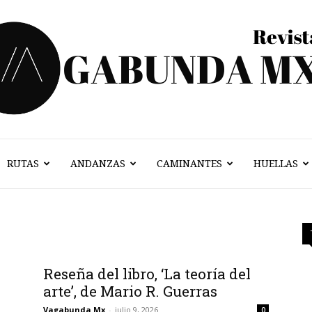
RUTAS
ANDANZAS
CAMINANTES
HUELLAS
Vagabunda
Mx
Reseña del libro, ‘La teoría del
arte’, de Mario R. Guerras
Vagabunda Mx
-
julio 9, 2026
0