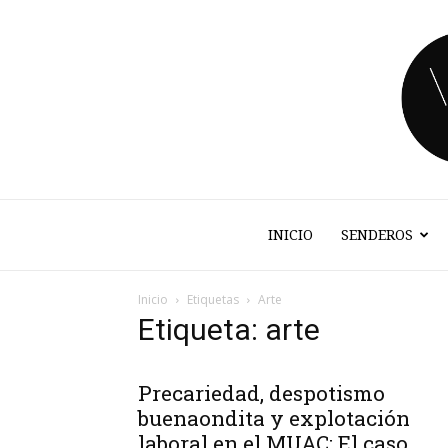
INICIO
SENDEROS
Inicio
Etiquetas
Arte
Etiqueta: arte
Precariedad, despotismo
buenaondita y explotación
laboral en el MUAC: El caso...