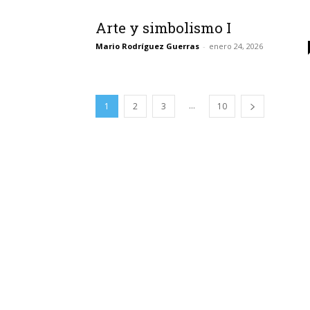
Arte y simbolismo I
Mario Rodríguez Guerras
-
enero 24, 2026
...
1
2
3
10