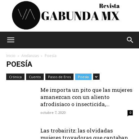
Vagabunda
Inicio
Andanzas
Poesía
POESÍA
Mx
Crónica
Cuento
Pasos de Eros
Poesía
Me importa un pito que las mujeres
amanezcan con un aliento
afrodisíaco o insecticida,...
octubre 7, 2020
0
Las trobairitz: las olvidadas
mujeres trovadoras que cantaban