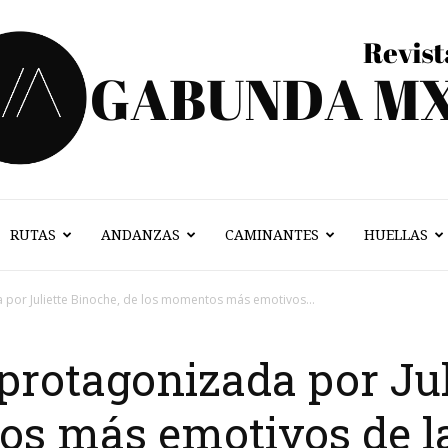
RUTAS
ANDANZAS
CAMINANTES
HUELLAS
Vagabunda
a por Juliette Binoche, de los momentos más emotivos...
 protagonizada por Ju
Mx
s más emotivos de la