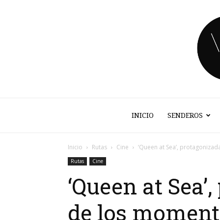
INICIO
SENDEROS
Inicio
Rutas
Cine
‘Queen at Sea’, protagonizad
Rutas
Cine
‘Queen at Sea’,
de los momento