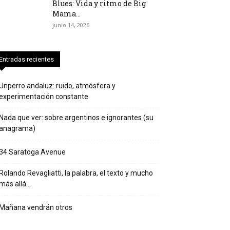
Blues: Vida y ritmo de Big
Mama...
junio 14, 2026
Entradas recientes
Unperro andaluz: ruido, atmósfera y
experimentación constante
Nada que ver: sobre argentinos e ignorantes (su
anagrama)
34 Saratoga Avenue
Rolando Revagliatti, la palabra, el texto y mucho
más allá…
Mañana vendrán otros