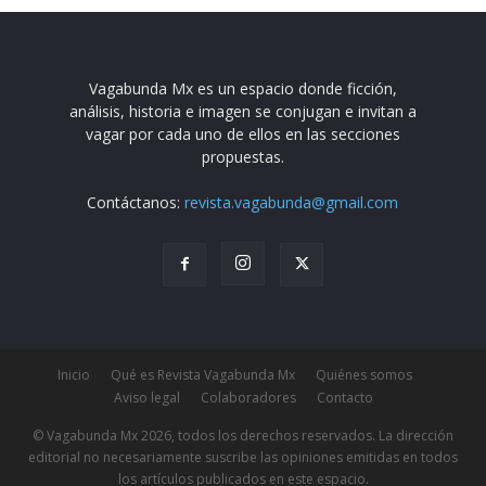
Vagabunda Mx es un espacio donde ficción,
análisis, historia e imagen se conjugan e invitan a
vagar por cada uno de ellos en las secciones
propuestas.
Contáctanos:
revista.vagabunda@gmail.com
Inicio
Qué es Revista Vagabunda Mx
Quiénes somos
Aviso legal
Colaboradores
Contacto
© Vagabunda Mx 2026, todos los derechos reservados. La dirección
editorial no necesariamente suscribe las opiniones emitidas en todos
los artículos publicados en este espacio.