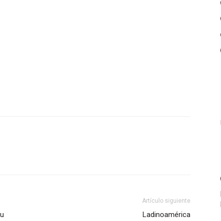
Artículo siguiente
su
Ladinoamérica