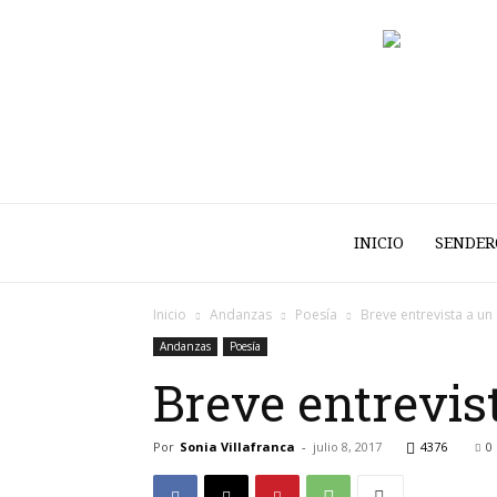
INICIO
SENDER
Inicio
Andanzas
Poesía
Breve entrevista a u
Andanzas
Poesía
Breve entrevis
Por
Sonia Villafranca
-
julio 8, 2017
4376
0