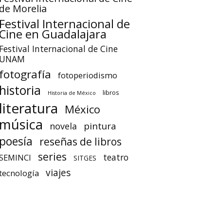
de Morelia
Festival Internacional de
Cine en Guadalajara
Festival Internacional de Cine
UNAM
fotografía
fotoperiodismo
historia
libros
Historia de México
literatura
México
música
pintura
novela
poesía
reseñas de libros
series
teatro
SEMINCI
SITGES
viajes
tecnología