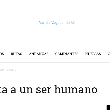
OS
RUTAS
ANDANZAS
CAMINANTES
HUELLAS
C
Vagabunda
n ser humano
ta a un ser humano
Mx