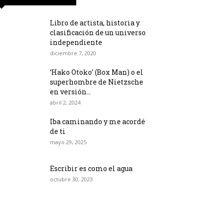
Libro de artista, historia y
clasificación de un universo
independiente
diciembre 7, 2020
‘Hako Otoko’ (Box Man) o el
superhombre de Nietzsche
en versión...
abril 2, 2024
Iba caminando y me acordé
de ti
mayo 29, 2025
Escribir es como el agua
octubre 30, 2023