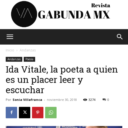
Vagabunda
Inicio
Andanzas
Andanzas
Poesía
Ida Vitale, la poeta a quien
Mx
es un placer leer y
escuchar
Por
Sonia Villafranca
-
noviembre 30, 2018
3274
0