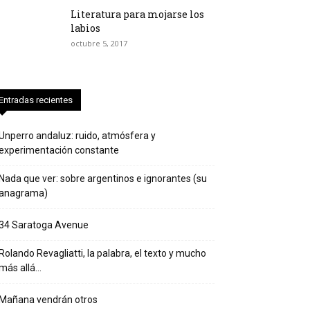
Literatura para mojarse los
labios
octubre 5, 2017
Entradas recientes
Unperro andaluz: ruido, atmósfera y
experimentación constante
Nada que ver: sobre argentinos e ignorantes (su
anagrama)
34 Saratoga Avenue
Rolando Revagliatti, la palabra, el texto y mucho
más allá…
Mañana vendrán otros