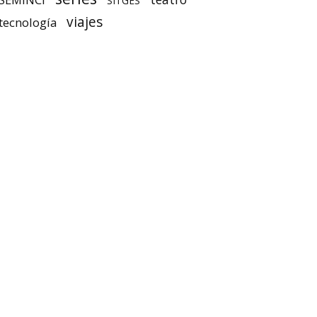
SITGES
viajes
tecnología