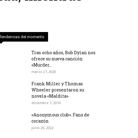
Tendencias del momento
Tras ocho años, Bob Dylan nos
ofrece su nueva canción:
«Murder...
marzo 27, 2020
Frank Miller y Thomas
Wheeler presentaron su
novela «Maldita»
diciembre 7, 2019
«Anonymous club». Fans de
corazón
junio 20, 2022