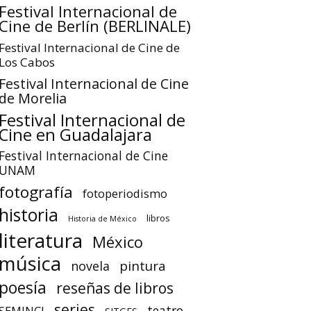
Festival Internacional de
Cine de Berlín (BERLINALE)
Festival Internacional de Cine de
Los Cabos
Festival Internacional de Cine
de Morelia
Festival Internacional de
Cine en Guadalajara
Festival Internacional de Cine
UNAM
fotografía
fotoperiodismo
historia
libros
Historia de México
literatura
México
música
pintura
novela
poesía
reseñas de libros
series
teatro
SEMINCI