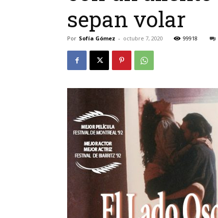
sepan volar
Por
Sofía Gómez
-
octubre 7, 2020
99918