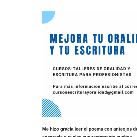
Me hizo gracia leer el poema con anteojos de
encarcela sus alas supuestamente sueltas–
.