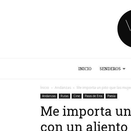
INICIO
SENDEROS
Inicio
Andanzas
Me importa un pito que las mujer
Andanzas
Rutas
Cine
Pasos de Eros
Poesía
Me importa un
con un aliento 