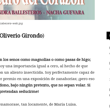
/cabecera-web.jpg
Oliverio Girondo
)
n los senos como magnolias o como pasas de higo;
doy una importancia igual a cero, al hecho de que
n un aliento insecticida. Soy perfectamente capaz de
er premio en una exposición de zanahorias; ¡pero eso
rdono, bajo ningún pretexto, que no sepan volar. Si
 pretendan seducirme!
enamorase, tan locamente, de María Luisa.