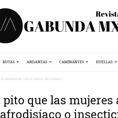
RUTAS
ANDANZAS
CAMINANTES
HUELLAS
Vagabunda
es amanezcan con un aliento afrodisíaco...
 pito que las mujere
Mx
afrodisíaco o insecti