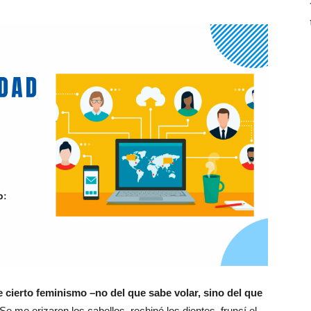
 cierto feminismo –no del que sabe volar, sino del que
 Se me erizaron los cabellos, rechiné los dientes, fruncí el