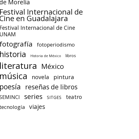
de Morelia
Festival Internacional de
Cine en Guadalajara
Festival Internacional de Cine
UNAM
fotografía
fotoperiodismo
historia
libros
Historia de México
literatura
México
música
pintura
novela
poesía
reseñas de libros
series
teatro
SEMINCI
SITGES
viajes
tecnología