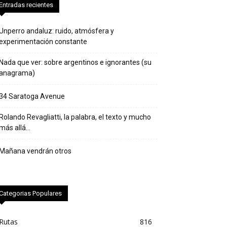
Entradas recientes
Unperro andaluz: ruido, atmósfera y
experimentación constante
Nada que ver: sobre argentinos e ignorantes (su
anagrama)
34 Saratoga Avenue
Rolando Revagliatti, la palabra, el texto y mucho
más allá…
Mañana vendrán otros
Categorias Populares
Rutas
816