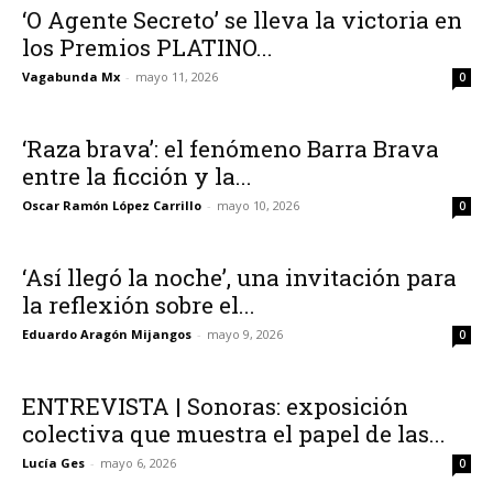
‘O Agente Secreto’ se lleva la victoria en
los Premios PLATINO...
Vagabunda Mx
-
mayo 11, 2026
0
‘Raza brava’: el fenómeno Barra Brava
entre la ficción y la...
Oscar Ramón López Carrillo
-
mayo 10, 2026
0
‘Así llegó la noche’, una invitación para
la reflexión sobre el...
Eduardo Aragón Mijangos
-
mayo 9, 2026
0
ENTREVISTA | Sonoras: exposición
colectiva que muestra el papel de las...
Lucía Ges
-
mayo 6, 2026
0