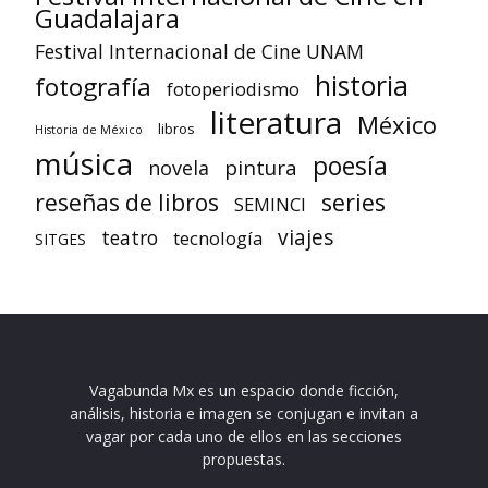
Guadalajara
Festival Internacional de Cine UNAM
historia
fotografía
fotoperiodismo
literatura
México
libros
Historia de México
música
poesía
pintura
novela
reseñas de libros
series
SEMINCI
viajes
teatro
tecnología
SITGES
Vagabunda Mx es un espacio donde ficción,
análisis, historia e imagen se conjugan e invitan a
vagar por cada uno de ellos en las secciones
propuestas.