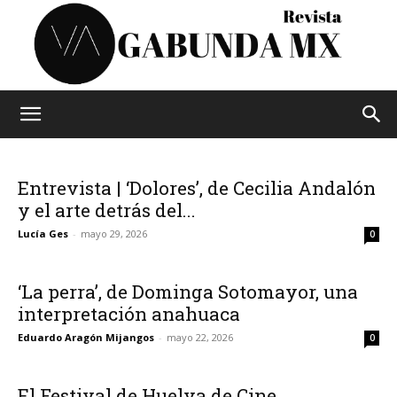
Vagabunda
Entrevista | ‘Dolores’, de Cecilia Andalón
y el arte detrás del...
Mx
Lucía Ges
-
mayo 29, 2026
0
‘La perra’, de Dominga Sotomayor, una
interpretación anahuaca
Eduardo Aragón Mijangos
-
mayo 22, 2026
0
El Festival de Huelva de Cine