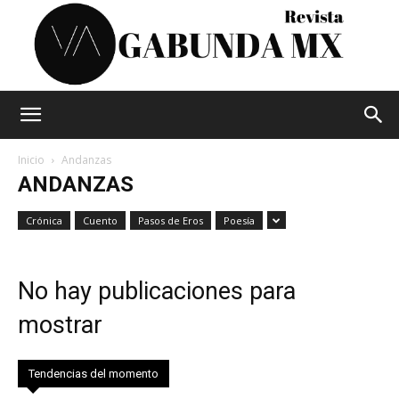
Vagabunda
Inicio
Andanzas
ANDANZAS
Mx
Crónica
Cuento
Pasos de Eros
Poesía
No hay publicaciones para
mostrar
Tendencias del momento