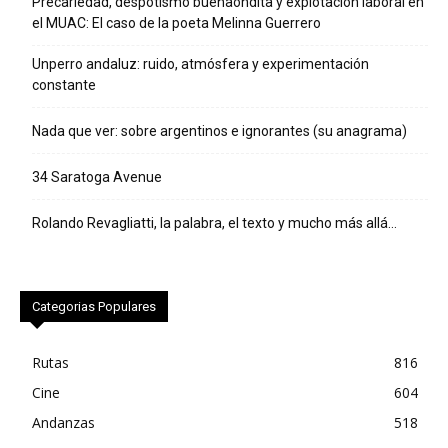
Precariedad, despotismo buenaondita y explotación laboral en
el MUAC: El caso de la poeta Melinna Guerrero
Unperro andaluz: ruido, atmósfera y experimentación
constante
Nada que ver: sobre argentinos e ignorantes (su anagrama)
34 Saratoga Avenue
Rolando Revagliatti, la palabra, el texto y mucho más allá…
Categorias Populares
Rutas
816
Cine
604
Andanzas
518