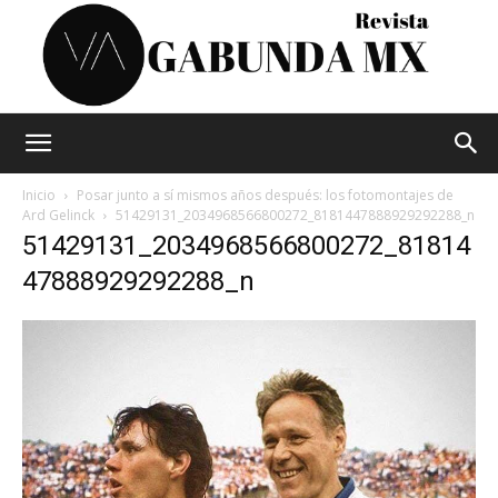
Vagabunda
Inicio
Posar junto a sí mismos años después: los fotomontajes de
Ard Gelinck
51429131_2034968566800272_8181447888929292288_n
51429131_2034968566800272_81814
Mx
47888929292288_n