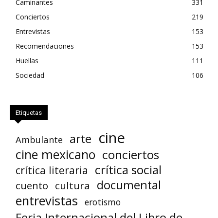
Caminantes
331
Conciertos
219
Entrevistas
153
Recomendaciones
153
Huellas
111
Sociedad
106
Etiquetas
cine
arte
Ambulante
cine mexicano
conciertos
crítica social
crítica literaria
documental
cuento
cultura
entrevistas
erotismo
Feria Internacional del Libro de