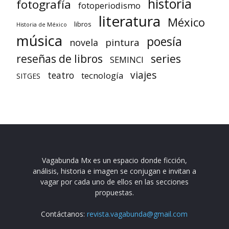
historia
fotografía
fotoperiodismo
literatura
México
libros
Historia de México
música
poesía
pintura
novela
reseñas de libros
series
SEMINCI
viajes
teatro
tecnología
SITGES
Vagabunda Mx es un espacio donde ficción,
análisis, historia e imagen se conjugan e invitan a
vagar por cada uno de ellos en las secciones
propuestas.
Contáctanos:
revista.vagabunda@gmail.com