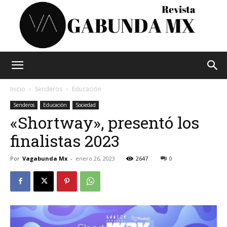
Vagabunda
Inicio
Senderos
Educación
Senderos
Educación
Sociedad
«Shortway», presentó los
Mx
finalistas 2023
Por
Vagabunda Mx
-
enero 26, 2023
2647
0