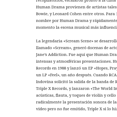
recopilatorios, escalaron pronto a la cima
Human Drama provienen de artistas tales 
Bowie, y Leonard Cohen entre otros. Para
nombre por Human Drama y rápidamente s
momento la escena musical más influenci
La legendaria «Scream Scene» se desarrol
llamado «Scream», generó docenas de actos
Jane’s Addiction. Fue aquí que Human Dr
intensas y atmosféricas presentaciones. 
Records en 1988 y lanzó un EP «Hopes, Pray
un LP «Feel», un año después. Cuando RCA
Indovina solicitó la salida de la banda 
Triple X Records, y lanzaron «The World In
acústicas, flauta, y toques de violín y cel
radicalmente la presentación sonora de l
video pero no fue emitido, Triple X si lo hi