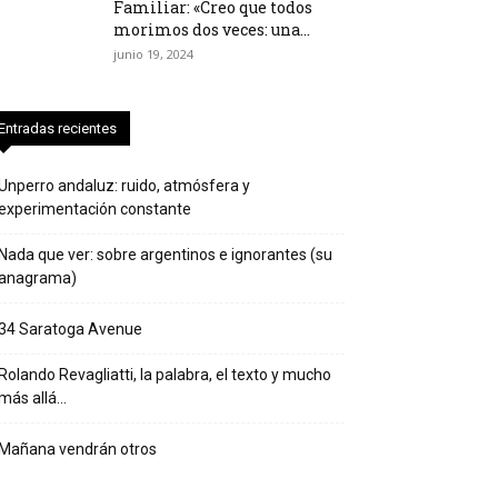
Familiar: «Creo que todos
morimos dos veces: una...
junio 19, 2024
Entradas recientes
Unperro andaluz: ruido, atmósfera y
experimentación constante
Nada que ver: sobre argentinos e ignorantes (su
anagrama)
34 Saratoga Avenue
Rolando Revagliatti, la palabra, el texto y mucho
más allá…
Mañana vendrán otros