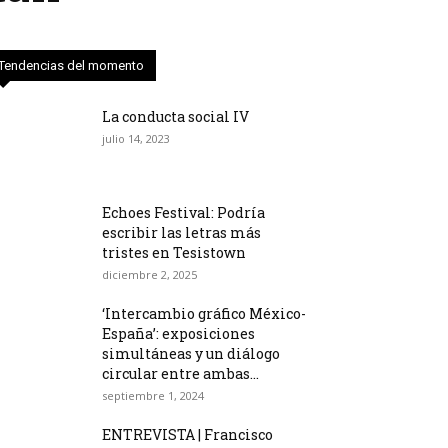
Tendencias del momento
La conducta social IV
julio 14, 2023
Echoes Festival: Podría
escribir las letras más
tristes en Tesistown
diciembre 2, 2025
‘Intercambio gráfico México-
España’: exposiciones
simultáneas y un diálogo
circular entre ambas...
septiembre 1, 2024
ENTREVISTA | Francisco