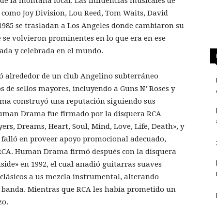
 de la montaña local. Las influencias musicales de
como Joy Division, Lou Reed, Tom Waits, David
 1985 se trasladan a Los Angeles donde cambiaron su
e volvieron prominentes en lo que era en ese
ada y celebrada en el mundo.
ló alrededor de un club Angelino subterráneo
 de sellos mayores, incluyendo a Guns N’ Roses y
ama construyó una reputación siguiendo sus
Human Drama fue firmado por la disquera RCA
ers, Dreams, Heart, Soul, Mind, Love, Life, Death», y
 falló en proveer apoyo promocional adecuado,
de RCA. Human Drama firmó después con la disquera
side» en 1992, el cual añadió guitarras suaves
lo clásicos a us mezcla instrumental, alterando
a banda. Mientras que RCA les había prometido un
zo.