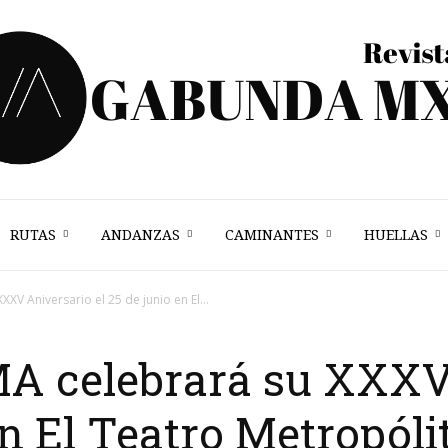
RUTAS
ANDANZAS
CAMINANTES
HUELLAS
Vagabunda
 Aniversario el 25 de junio en El...
celebrará su XXXV 
Mx
en El Teatro Metropóli