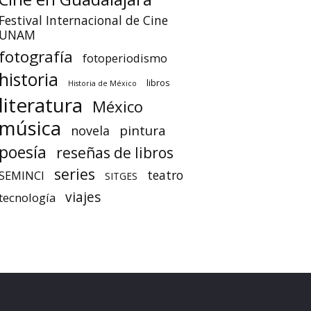
Festival Internacional de Cine
UNAM
fotografía
fotoperiodismo
historia
libros
Historia de México
literatura
México
música
pintura
novela
poesía
reseñas de libros
series
teatro
SEMINCI
SITGES
viajes
tecnología