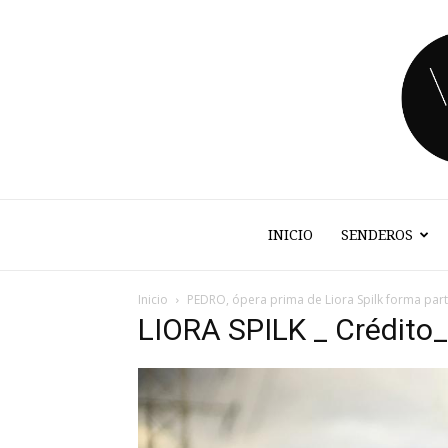
INICIO
SENDEROS
Inicio
PEDRO, ópera prima de Liora Spilk forma par
LIORA SPILK _ Crédit