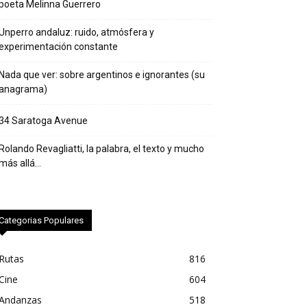
poeta Melinna Guerrero
Unperro andaluz: ruido, atmósfera y
experimentación constante
Nada que ver: sobre argentinos e ignorantes (su
anagrama)
34 Saratoga Avenue
Rolando Revagliatti, la palabra, el texto y mucho
más allá…
Categorias Populares
Rutas
816
Cine
604
Andanzas
518