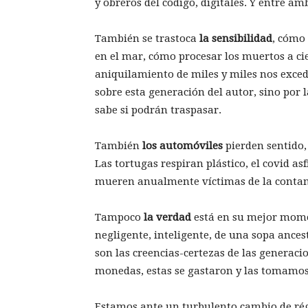
y obreros del código, digitales. Y entre a
También se trastoca
la sensibilidad
, cómo
en el mar, cómo procesar los muertos a cie
aniquilamiento de miles y miles nos exced
sobre esta generación del autor, sino por 
sabe si podrán traspasar.
También
los automóviles
pierden sentido,
Las tortugas respiran plástico, el covid asf
mueren anualmente víctimas de la conta
Tampoco
la verdad
está en su mejor momen
negligente, inteligente, de una sopa ances
son las creencias-certezas de las generaci
monedas, estas se gastaron y las tomamos
Estamos ante un turbulento cambio de ré