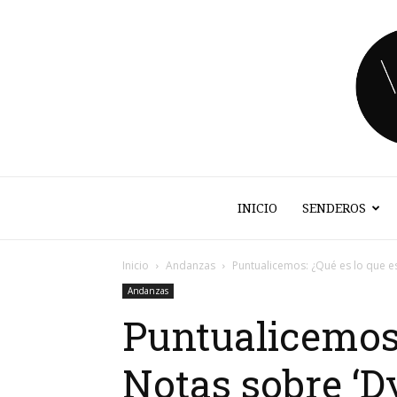
INICIO
SENDEROS
Inicio
Andanzas
Puntualicemos: ¿Qué es lo que es
Andanzas
Puntualicemos:
Notas sobre ‘D