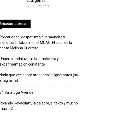
indígenas
febrero 28, 2019
Entradas recientes
Precariedad, despotismo buenaondita y
explotación laboral en el MUAC: El caso de la
poeta Melinna Guerrero
Unperro andaluz: ruido, atmósfera y
experimentación constante
Nada que ver: sobre argentinos e ignorantes (su
anagrama)
34 Saratoga Avenue
Rolando Revagliatti, la palabra, el texto y mucho
más allá…