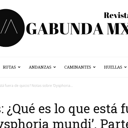
RUTAS
ANDANZAS
CAMINANTES
HUELLAS
Vagabunda
tá fuera de quicio? Notas sobre ‘Dysphoria...
 ¿Qué es lo que está f
Mx
ysphoria mundi’. Part