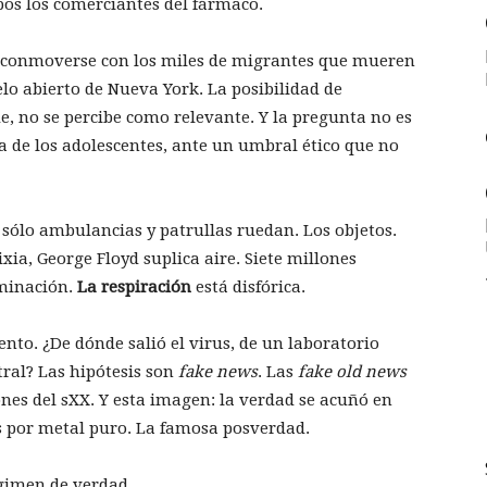
mbos los comerciantes del fármaco.
 conmoverse con los miles de migrantes que mueren
lo abierto de Nueva York. La posibilidad de
e, no se percibe como relevante. Y la pregunta no es
la de los adolescentes, ante un umbral ético que no
 sólo ambulancias y patrullas ruedan. Los objetos.
ixia, George Floyd suplica aire. Siete millones
minación.
La respiración
está disfórica.
to. ¿De dónde salió el virus, de un laboratorio
tral? Las hipótesis son
fake news
. Las
fake old news
ones del sXX. Y esta imagen: la verdad se acuñó en
 por metal puro. La famosa posverdad.
gimen de verdad