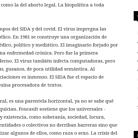
como la del aborto legal. La biopolítica a toda
mpos del SIDA y del covid. El virus impregna las
bélico. En 1981 se construye una organización de
édico, político y mediático. El imaginario forjado por
 una enfermedad crónica. Pero fue la primera
erno. El virus también infecta computadoras, pero
s
, gusanos, de poca utilidad semántica. Al
iaciones es inmenso. El SIDA fue el espacio de
quina procesadora de textos.
iral, es una parentela horizontal, ya no se sabe qué
quician. Foucault sostiene que los universales -
y existencia, como soberanía, sociedad, locura,
dentidades o colectivos no derriban barreras sino que
zar algunos de ellos, como raza o sexo. La crisis del