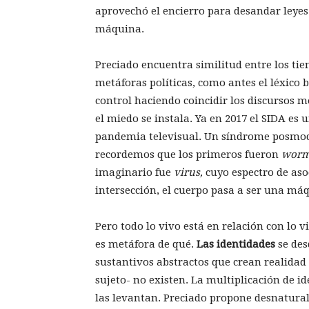
aprovechó el encierro para desandar leyes 
máquina.
Preciado encuentra similitud entre los tie
metáforas políticas, como antes el léxico 
control haciendo coincidir los discursos m
el miedo se instala. Ya en 2017 el SIDA es
pandemia televisual. Un síndrome posmod
recordemos que los primeros fueron
worm
imaginario fue
virus,
cuyo espectro de asoc
intersección, el cuerpo pasa a ser una má
Pero todo lo vivo está en relación con lo v
es metáfora de qué.
Las identidades
se des
sustantivos abstractos que crean realidad 
sujeto- no existen. La multiplicación de i
las levantan. Preciado propone desnaturali