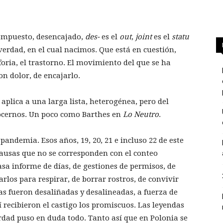
compuesto, desencajado,
des-
es el
out
,
joint
es el
statu
erdad, en el cual nacimos. Que está en cuestión,
sforia, el trastorno. El movimiento del que se ha
on dolor, de encajarlo.
aplica a una larga lista, heterogénea, pero del
ocernos. Un poco como Barthes en
Lo Neutro
.
 pandemia. Esos años, 19, 20, 21 e incluso 22 de este
 pausas que no se corresponden con el conteo
a informe de días, de gestiones de permisos, de
rlos para respirar, de borrar rostros, de convivir
s fueron desaliñadas y desalineadas, a fuerza de
recibieron el castigo los promiscuos. Las leyendas
rdad puso en duda todo. Tanto así que en Polonia se