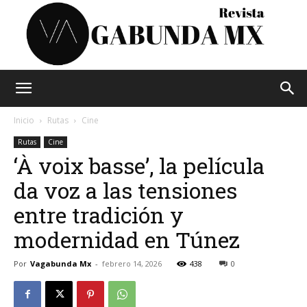
Vagabunda
Inicio
Rutas
Cine
Rutas
Cine
‘À voix basse’, la película
Mx
da voz a las tensiones
entre tradición y
modernidad en Túnez
Por
Vagabunda Mx
-
febrero 14, 2026
438
0