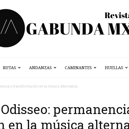
RUTAS
ANDANZAS
CAMINANTES
HUELLAS
Vagabunda
ncia y transformación en la música alternativa
Odisseo: permanenci
Mx
 en la música altern