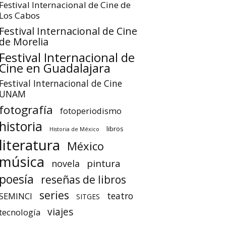
Festival Internacional de Cine de
Los Cabos
Festival Internacional de Cine
de Morelia
Festival Internacional de
Cine en Guadalajara
Festival Internacional de Cine
UNAM
fotografía
fotoperiodismo
historia
libros
Historia de México
literatura
México
música
pintura
novela
poesía
reseñas de libros
series
teatro
SEMINCI
SITGES
viajes
tecnología