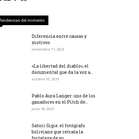
Tendencias del momento
Diferencia entre causas y
motivos
noviembre 11, 2023
«La libertad del diablo», el
documental que da la voz a...
octubre 10, 2019
Pablo Aura Langer: uno de los
ganadores en el Pitch de...
junio 18, 2023
Satori Gigie: el fotógrafo
boliviano que retrata la
fortaleza de su...