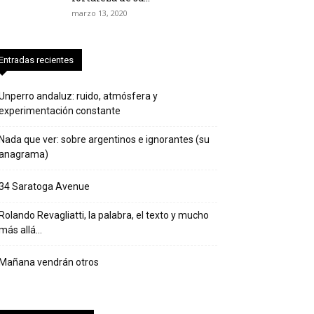
marzo 13, 2020
Entradas recientes
Unperro andaluz: ruido, atmósfera y
experimentación constante
Nada que ver: sobre argentinos e ignorantes (su
anagrama)
34 Saratoga Avenue
Rolando Revagliatti, la palabra, el texto y mucho
más allá…
Mañana vendrán otros