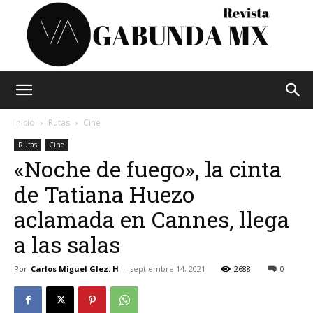
Vagabunda
Inicio
Rutas
Cine
Rutas
Cine
«Noche de fuego», la cinta
Mx
de Tatiana Huezo
aclamada en Cannes, llega
a las salas
Por
Carlos Miguel Glez. H
-
septiembre 14, 2021
2688
0