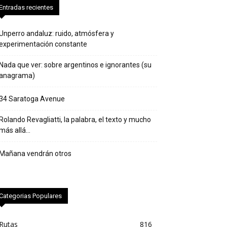
Entradas recientes
Unperro andaluz: ruido, atmósfera y
experimentación constante
Nada que ver: sobre argentinos e ignorantes (su
anagrama)
34 Saratoga Avenue
Rolando Revagliatti, la palabra, el texto y mucho
más allá…
Mañana vendrán otros
Categorias Populares
Rutas
816