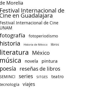
de Morelia
Festival Internacional de
Cine en Guadalajara
Festival Internacional de Cine
UNAM
fotografía
fotoperiodismo
historia
libros
Historia de México
literatura
México
música
pintura
novela
poesía
reseñas de libros
series
teatro
SEMINCI
SITGES
viajes
tecnología