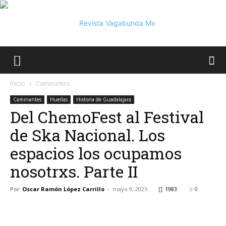
Vagabunda
Inicio
Caminantes
Caminantes
Huellas
Historia de Guadalajara
Del ChemoFest al Festival
Mx
de Ska Nacional. Los
espacios los ocupamos
nosotrxs. Parte II
Por
Oscar Ramón López Carrillo
-
mayo 9, 2025
1983
0