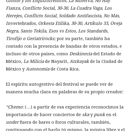
Glotón y los Esquizofrénicos
,
La Minerva
,
No Hay
Fianza
,
Conflicto Social
,
30-30
,
La Cuadra Vaga, Los
Herejes, Conflicto Social, Soldado Antifascista, No Más,
Invertebrados, Orkesta Etilika, 30-30, Artíkulo 33, Oveja
Negra, Santo Tekila, Esos vs Estos, Los Standards,
Tirofijo o Geriatrirocks;
por su parte, también ha
contado con la presencia de bandas de otros estados, e
incluso de otros países, como
Deskinecia
del Estado de
México,
La Milicia
de Nayarit,
Atzkayak
de la Ciudad de
México y
Autonomía
de Costa Rica.
El espíritu autogestivo del festival se puede ver de
manera mucha clara en palabras de su propio creador:
“Chemo
: (…) a partir de esa experiencia reconocimos la
importancia de hacer conciertos de
ska
y
punk
en el
under
fuera de bares o foros culturales, también,
continuando con el hazlo tú mismo, la música libre y el