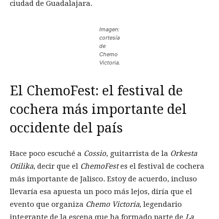
ciudad de Guadalajara.
Imagen:
cortesía
de
Chemo
Victoria.
El ChemoFest: el festival de
cochera más importante del
occidente del país
Hace poco escuché a
Cossio
, guitarrista de la
Orkesta
Otilika
, decir que el
ChemoFest
es el festival de cochera
más importante de Jalisco. Estoy de acuerdo, incluso
llevaría esa apuesta un poco más lejos, diría que el
evento que organiza
Chemo Victoria
, legendario
integrante de la escena que ha formado parte de
La