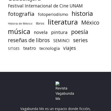
Festival Internacional de Cine UNAM
historia
fotografía
fotoperiodismo
literatura
México
libros
Historia de México
música
poesía
pintura
novela
reseñas de libros
series
SEMINCI
viajes
teatro
tecnología
SITGES
Vagabunda Mx es un espacio donde ficción,