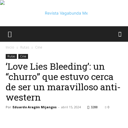
Vagabunda
Inicio
Rutas
Cine
Rutas
Cine
‘Love Lies Bleeding’: un
Mx
“churro” que estuvo cerca
de ser un maravilloso anti-
western
Por
Eduardo Aragón Mijangos
-
abril 15, 2024
3288
0