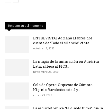
Tendencias del momento
ENTREVISTA | Adriana Llabrés nos
cuenta de ‘Todo el silencio’, cinta...
octubre 17, 2023
La magia de la animación en América
Latina llega al FICG...
noviembre 25, 2020
Gala de Ópera: Orquesta de Cámara
Higinio Ruvalcaba este 4 y...
enero 23, 2023
La esquizofrénica, ‘El diablo fuma’, fue la