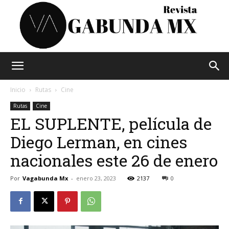
Vagabunda
Inicio
Rutas
Cine
Rutas
Cine
EL SUPLENTE, película de
Mx
Diego Lerman, en cines
nacionales este 26 de enero
Por
Vagabunda Mx
-
enero 23, 2023
2137
0