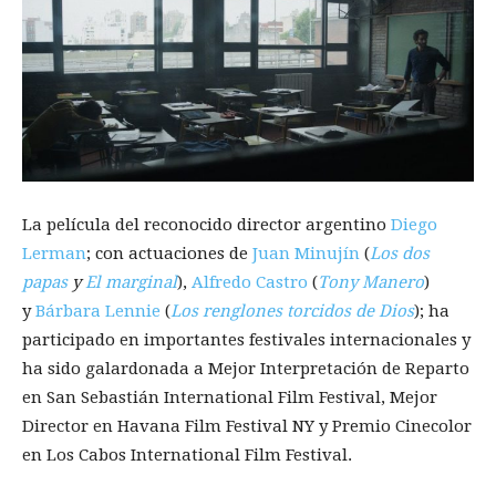
La película del reconocido director argentino
Diego
Lerman
; con actuaciones de
Juan Minujín
(
Los dos
papas
y
El marginal
),
Alfredo Castro
(
Tony Manero
)
y
Bárbara Lennie
(
Los renglones torcidos de Dios
); ha
participado en importantes festivales internacionales y
ha sido galardonada a Mejor Interpretación de Reparto
en San Sebastián International Film Festival, Mejor
Director en Havana Film Festival NY y Premio Cinecolor
en Los Cabos International Film Festival.