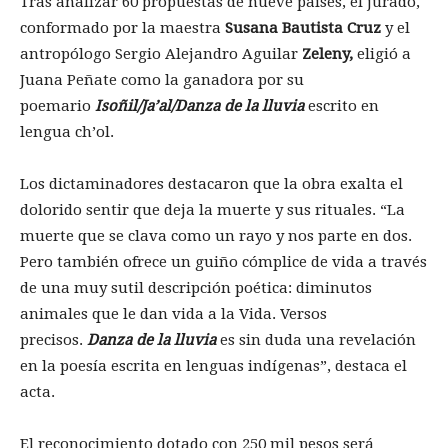
Tras analizar 60 propuestas de nueve países, el jurado,
conformado por la maestra
Susana Bautista Cruz
y el
antropólogo Sergio Alejandro Aguilar
Zeleny,
eligió a
Juana Peñate como la ganadora por su
poemario
Isoñil/Ja’al/Danza de la lluvia
escrito en
lengua ch’ol.
Los dictaminadores destacaron que la obra exalta el
dolorido sentir que deja la muerte y sus rituales. “La
muerte que se clava como un rayo y nos parte en dos.
Pero también ofrece un guiño cómplice de vida a través
de una muy sutil descripción poética: diminutos
animales que le dan vida a la Vida. Versos
precisos.
Danza de la lluvia
es sin duda una revelación
en la poesía escrita en lenguas indígenas”, destaca el
acta.
El reconocimiento dotado con 250 mil pesos será