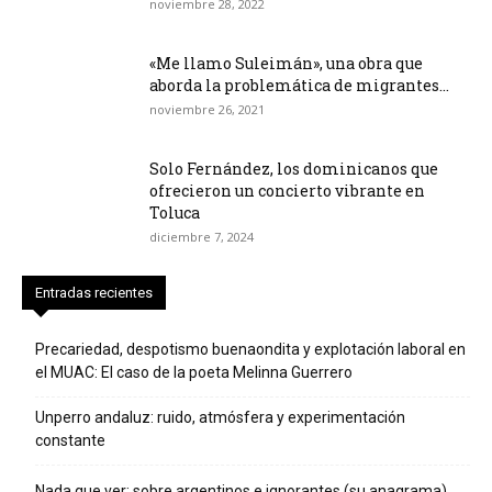
noviembre 28, 2022
«Me llamo Suleimán», una obra que
aborda la problemática de migrantes...
noviembre 26, 2021
Solo Fernández, los dominicanos que
ofrecieron un concierto vibrante en
Toluca
diciembre 7, 2024
Entradas recientes
Precariedad, despotismo buenaondita y explotación laboral en
el MUAC: El caso de la poeta Melinna Guerrero
Unperro andaluz: ruido, atmósfera y experimentación
constante
Nada que ver: sobre argentinos e ignorantes (su anagrama)