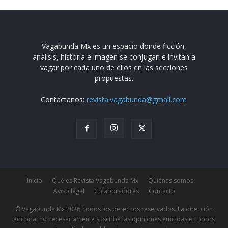
Vagabunda Mx es un espacio donde ficción,
análisis, historia e imagen se conjugan e invitan a
vagar por cada uno de ellos en las secciones
propuestas.
Contáctanos:
revista.vagabunda@gmail.com
Inicio
Qué es Revista Vagabunda Mx
Quiénes somos
Aviso legal
Colaboradores
Contacto
© Vagabunda Mx 2026, todos los derechos reservados. La dirección
editorial no necesariamente suscribe las opiniones emitidas en todos