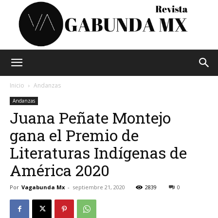
Vagabunda
Inicio
Andanzas
Andanzas
Juana Peñate Montejo
Mx
gana el Premio de
Literaturas Indígenas de
América 2020
Por
Vagabunda Mx
-
septiembre 21, 2020
2839
0