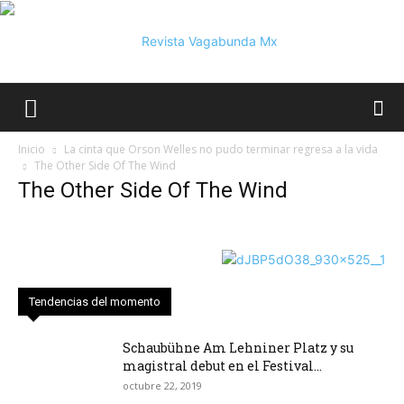
Vagabunda
Inicio
La cinta que Orson Welles no pudo terminar regresa a la vida
The Other Side Of The Wind
The Other Side Of The Wind
Mx
Tendencias del momento
Schaubühne Am Lehniner Platz y su
magistral debut en el Festival...
octubre 22, 2019