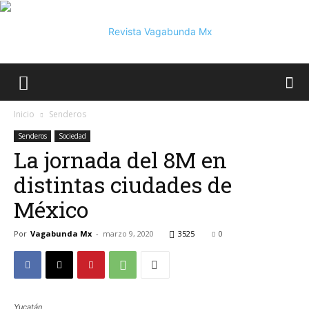
Vagabunda
Inicio
Senderos
Senderos
Sociedad
La jornada del 8M en
Mx
distintas ciudades de
México
Por
Vagabunda Mx
-
marzo 9, 2020
3525
0
Yucatán