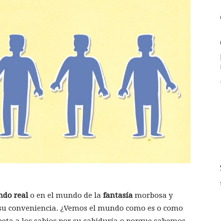
ndo
real
o en el mundo de la
fantasía
morbosa y
a su conveniencia. ¿Vemos el mundo como es o como
eta a los sabios por su sabiduría o porque sabemos