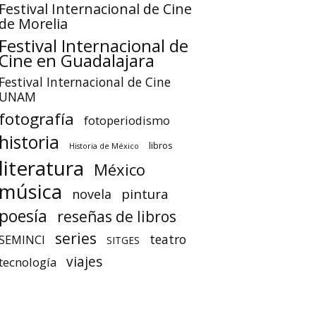
Festival Internacional de Cine
de Morelia
Festival Internacional de
Cine en Guadalajara
Festival Internacional de Cine
UNAM
fotografía
fotoperiodismo
historia
libros
Historia de México
literatura
México
música
pintura
novela
poesía
reseñas de libros
series
teatro
SEMINCI
SITGES
viajes
tecnología