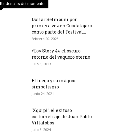
Tendencias del momento
Dollar Selmouni por
primera vez en Guadalajara
como parte del Festival...
febrero 20, 2023
«Toy Story 4», el oscuro
retorno del vaquero eterno
julio 3, 2019
El fuego y su mágico
simbolismo
junio 24, 2021
‘Xquipi’, el exitoso
cortometraje de Juan Pablo
Villalobos
julio 8, 2024