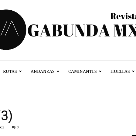
RUTAS
ANDANZAS
CAMINANTES
HUELLAS
Vagabunda
/3)
Mx
503
0