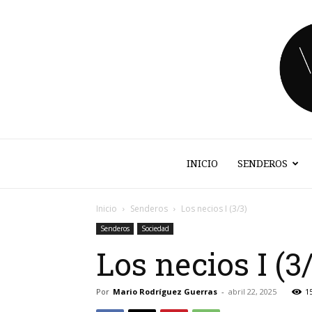
INICIO
SENDEROS
Inicio
Senderos
Los necios I (3/3)
Senderos
Sociedad
Los necios I (3
Por
Mario Rodríguez Guerras
-
abril 22, 2025
1