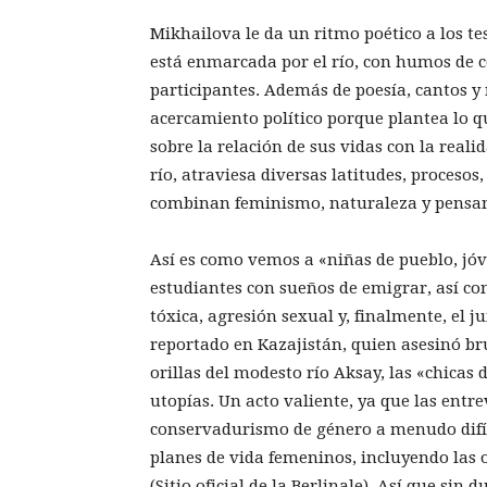
Mikhailova le da un ritmo poético a los te
está enmarcada por el río, con humos de co
participantes. Además de poesía, cantos 
acercamiento político porque plantea lo 
sobre la relación de sus vidas con la real
río, atraviesa diversas latitudes, procesos
combinan feminismo, naturaleza y pensam
Así es como vemos a «niñas de pueblo, jóv
estudiantes con sueños de emigrar, así c
tóxica, agresión sexual y, finalmente, el
reportado en Kazajistán, quien asesinó b
orillas del modesto río Aksay, las «chicas
utopías. Un acto valiente, ya que las entre
conservadurismo de género a menudo difí
planes de vida femeninos, incluyendo las 
(Sitio oficial de la Berlinale). Así que si