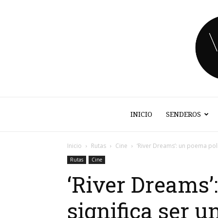
INICIO
SENDEROS
Inicio
Rutas
Cine
‘River Dreams’: un poema polít
Rutas
Cine
‘River Dreams’
significa ser 