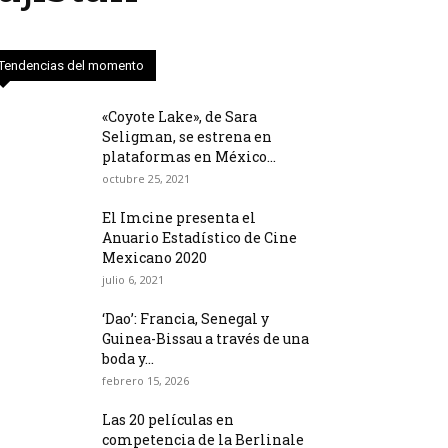
Tendencias del momento
«Coyote Lake», de Sara
Seligman, se estrena en
plataformas en México...
octubre 25, 2021
El Imcine presenta el
Anuario Estadístico de Cine
Mexicano 2020
julio 6, 2021
‘Dao’: Francia, Senegal y
Guinea-Bissau a través de una
boda y...
febrero 15, 2026
Las 20 películas en
competencia de la Berlinale