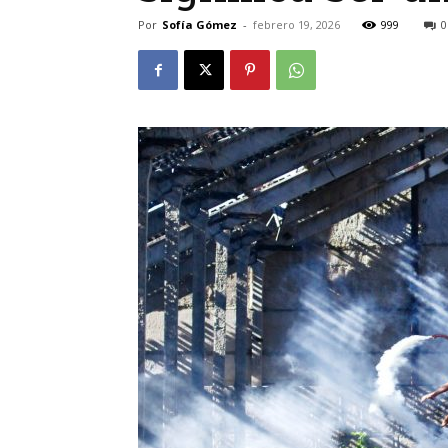
Por
Sofía Gómez
-
febrero 19, 2026
999
0