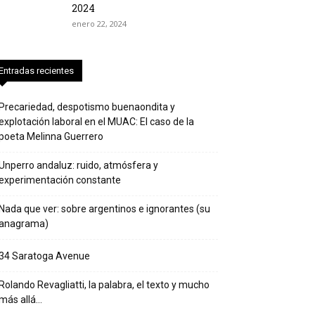
2024
enero 22, 2024
Entradas recientes
Precariedad, despotismo buenaondita y
explotación laboral en el MUAC: El caso de la
poeta Melinna Guerrero
Unperro andaluz: ruido, atmósfera y
experimentación constante
Nada que ver: sobre argentinos e ignorantes (su
anagrama)
34 Saratoga Avenue
Rolando Revagliatti, la palabra, el texto y mucho
más allá…