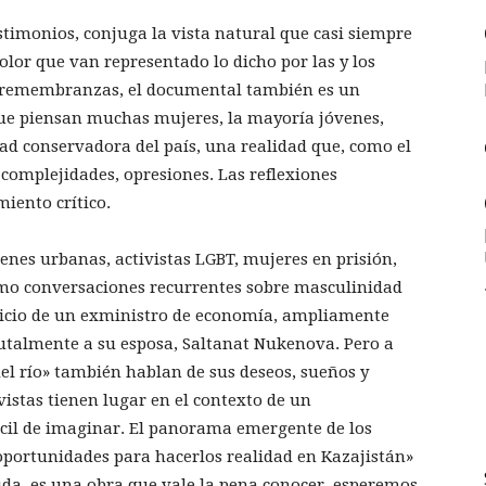
stimonios, conjuga la vista natural que casi siempre
lor que van representado lo dicho por las y los
y remembranzas, el documental también es un
que piensan muchas mujeres, la mayoría jóvenes,
idad conservadora del país, una realidad que, como el
, complejidades, opresiones. Las reflexiones
iento crítico.
enes urbanas, activistas LGBT, mujeres en prisión,
omo conversaciones recurrentes sobre masculinidad
 juicio de un exministro de economía, ampliamente
rutalmente a su esposa, Saltanat Nukenova. Pero a
 del río» también hablan de sus deseos, sueños y
vistas tienen lugar en el contexto de un
cil de imaginar. El panorama emergente de los
oportunidades para hacerlos realidad en Kazajistán»
n duda, es una obra que vale la pena conocer, esperemos