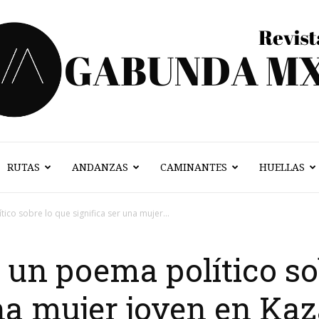
RUTAS
ANDANZAS
CAMINANTES
HUELLAS
Vagabunda
ico sobre lo que significa ser una mujer...
: un poema político so
Mx
una mujer joven en Kaz