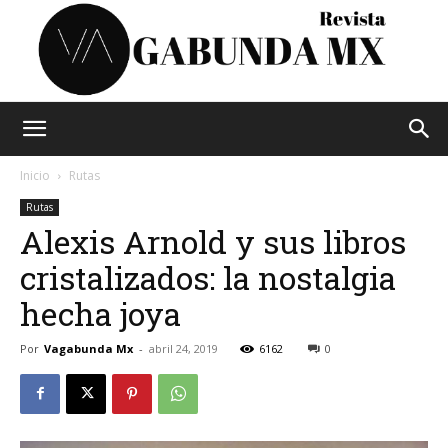
Vagabunda
Inicio
Rutas
Rutas
Alexis Arnold y sus libros
Mx
cristalizados: la nostalgia
hecha joya
Por
Vagabunda Mx
-
abril 24, 2019
6162
0