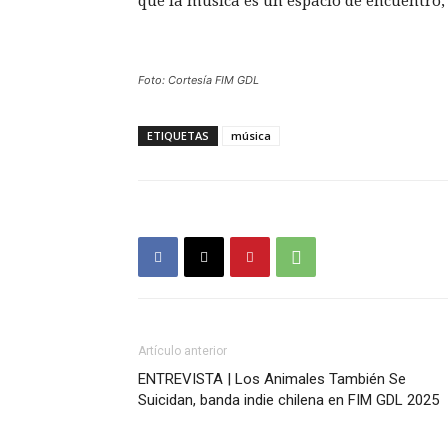
que la música es un espacio de encuentro,
Foto: Cortesía FIM GDL
ETIQUETAS
música
Artículo anterior
ENTREVISTA | Los Animales También Se
Suicidan, banda indie chilena en FIM GDL 2025