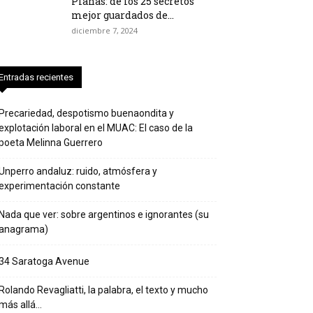
Planas: de los 25 secretos
mejor guardados de...
diciembre 7, 2024
Entradas recientes
Precariedad, despotismo buenaondita y
explotación laboral en el MUAC: El caso de la
poeta Melinna Guerrero
Unperro andaluz: ruido, atmósfera y
experimentación constante
Nada que ver: sobre argentinos e ignorantes (su
anagrama)
34 Saratoga Avenue
Rolando Revagliatti, la palabra, el texto y mucho
más allá…