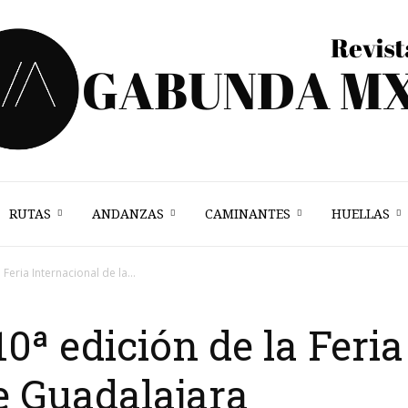
RUTAS
ANDANZAS
CAMINANTES
HUELLAS
Vagabunda
 Feria Internacional de la...
 10ª edición de la Feri
Mx
e Guadalajara