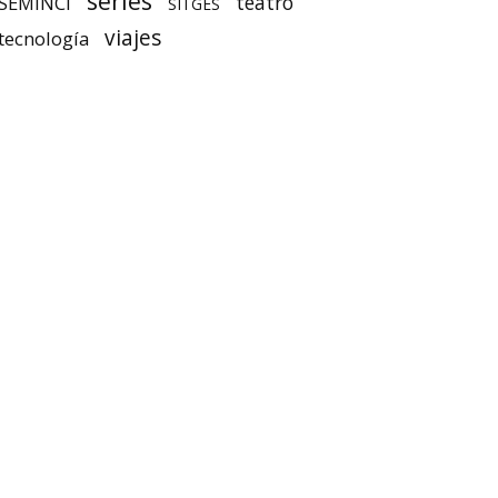
series
teatro
SEMINCI
SITGES
viajes
tecnología