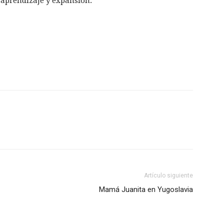
 aprendizaje y expansión.
Artículo siguiente
Mamá Juanita en Yugoslavia