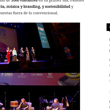
más de
1000 visitantes
en su primer día, Paneles
ria, música y branding, y sostenibilidad
y
uestas fuera de lo convencional.