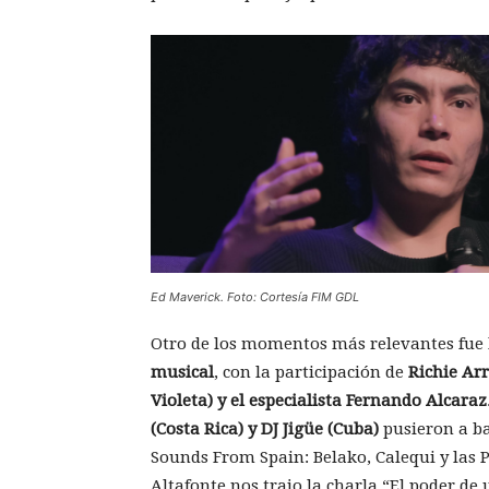
Ed Maverick. Foto: Cortesía FIM GDL
Otro de los momentos más relevantes fue 
musical
, con la participación de
Richie Ar
Violeta) y el especialista Fernando Alcaraz
(Costa Rica) y DJ Jigüe (Cuba)
pusieron a ba
Sounds From Spain: Belako, Calequi y las 
Altafonte nos trajo la charla “El poder de