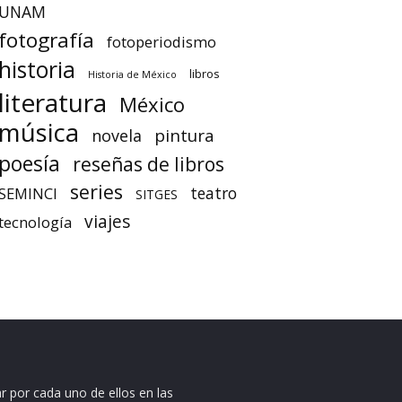
UNAM
fotografía
fotoperiodismo
historia
libros
Historia de México
literatura
México
música
pintura
novela
poesía
reseñas de libros
series
teatro
SEMINCI
SITGES
viajes
tecnología
r por cada uno de ellos en las