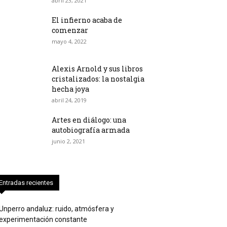
abril 23, 2021
El infierno acaba de
comenzar
mayo 4, 2022
Alexis Arnold y sus libros
cristalizados: la nostalgia
hecha joya
abril 24, 2019
Artes en diálogo: una
autobiografía armada
junio 2, 2021
Entradas recientes
Unperro andaluz: ruido, atmósfera y
experimentación constante