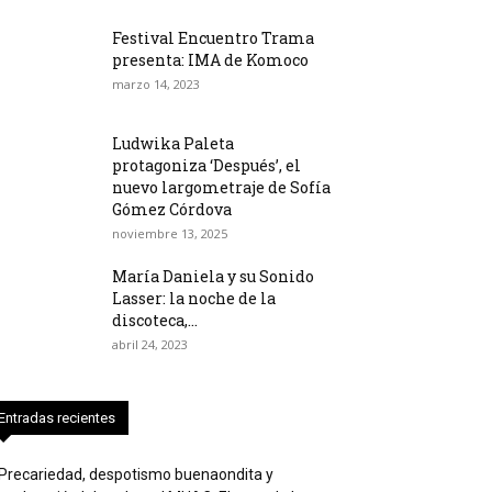
Festival Encuentro Trama
presenta: IMA de Komoco
marzo 14, 2023
Ludwika Paleta
protagoniza ‘Después’, el
nuevo largometraje de Sofía
Gómez Córdova
noviembre 13, 2025
María Daniela y su Sonido
Lasser: la noche de la
discoteca,...
abril 24, 2023
Entradas recientes
Precariedad, despotismo buenaondita y