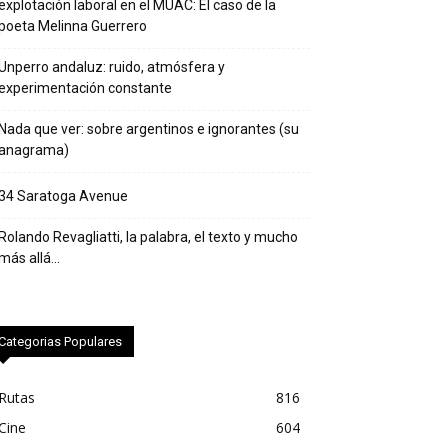
explotación laboral en el MUAC: El caso de la
poeta Melinna Guerrero
Unperro andaluz: ruido, atmósfera y
experimentación constante
Nada que ver: sobre argentinos e ignorantes (su
anagrama)
34 Saratoga Avenue
Rolando Revagliatti, la palabra, el texto y mucho
más allá…
Categorias Populares
Rutas
816
Cine
604