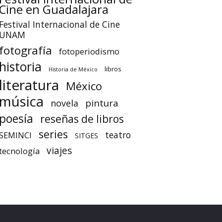
Cine en Guadalajara
Festival Internacional de Cine
UNAM
fotografía
fotoperiodismo
historia
libros
Historia de México
literatura
México
música
pintura
novela
poesía
reseñas de libros
series
teatro
SEMINCI
SITGES
viajes
tecnología