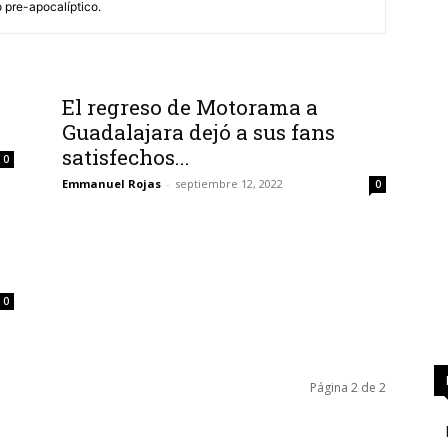
 pre-apocalíptico.
El regreso de Motorama a
Guadalajara dejó a sus fans
satisfechos...
0
Emmanuel Rojas
-
septiembre 12, 2022
0
0
Página 2 de 2