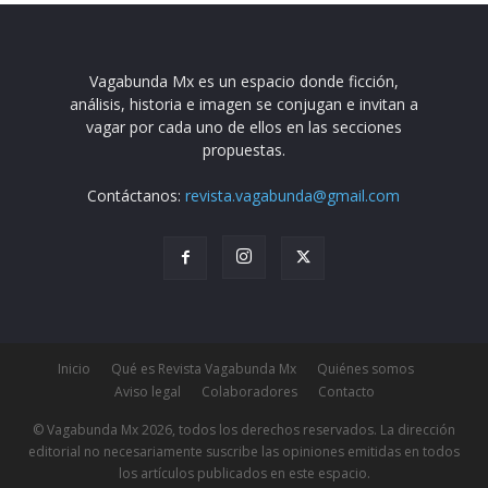
Vagabunda Mx es un espacio donde ficción,
análisis, historia e imagen se conjugan e invitan a
vagar por cada uno de ellos en las secciones
propuestas.
Contáctanos:
revista.vagabunda@gmail.com
Inicio
Qué es Revista Vagabunda Mx
Quiénes somos
Aviso legal
Colaboradores
Contacto
© Vagabunda Mx 2026, todos los derechos reservados. La dirección
editorial no necesariamente suscribe las opiniones emitidas en todos
los artículos publicados en este espacio.