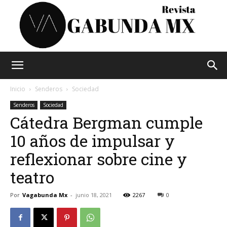
Vagabunda
Inicio
Senderos
Sociedad
Senderos
Sociedad
Cátedra Bergman cumple
Mx
10 años de impulsar y
reflexionar sobre cine y
teatro
Por
Vagabunda Mx
-
junio 18, 2021
2267
0