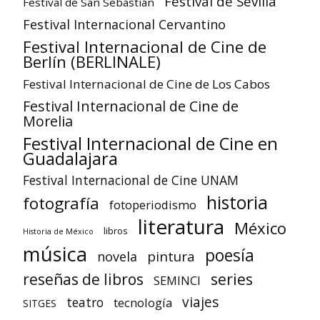
Festival de Sevilla
Festival de San Sebastián
Festival Internacional Cervantino
Festival Internacional de Cine de
Berlín (BERLINALE)
Festival Internacional de Cine de Los Cabos
Festival Internacional de Cine de
Morelia
Festival Internacional de Cine en
Guadalajara
Festival Internacional de Cine UNAM
historia
fotografía
fotoperiodismo
literatura
México
libros
Historia de México
música
poesía
pintura
novela
reseñas de libros
series
SEMINCI
viajes
teatro
tecnología
SITGES