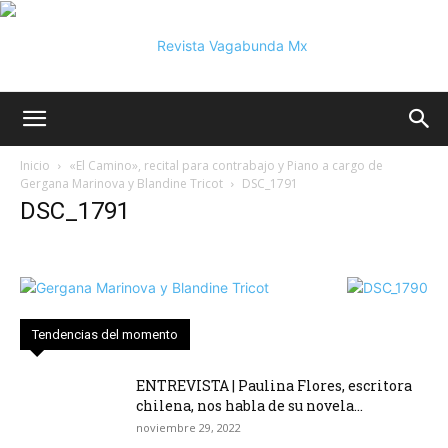
Vagabunda
Inicio
«El Camino», recital para contrabajo y Piano a cargo de
Gergana Marinova y Blandine Tricot
DSC_1791
DSC_1791
Mx
Tendencias del momento
ENTREVISTA | Paulina Flores, escritora
chilena, nos habla de su novela...
noviembre 29, 2022