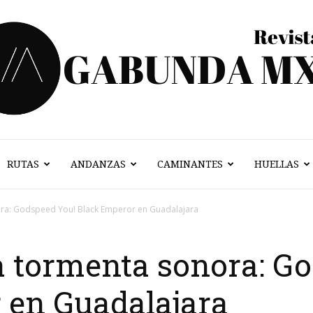
RUTAS
ANDANZAS
CAMINANTES
HUELLAS
Vagabunda
nora: Godspeed You! Black Emperor en Guadalajara
la tormenta sonora: G
Mx
 en Guadalajara