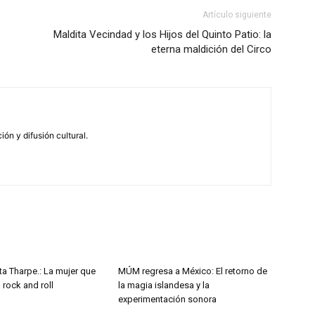
Artículo siguiente
Maldita Vecindad y los Hijos del Quinto Patio: la
eterna maldición del Circo
n y difusión cultural.
ta Tharpe.: La mujer que
MÚM regresa a México: El retorno de
l rock and roll
la magia islandesa y la
experimentación sonora