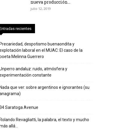
nueva producción...
julio 12, 2019
Entradas recientes
Precariedad, despotismo buenaondita y
explotación laboral en el MUAC: El caso de la
poeta Melinna Guerrero
Unperro andaluz: ruido, atmósfera y
experimentación constante
Nada que ver: sobre argentinos e ignorantes (su
anagrama)
34 Saratoga Avenue
Rolando Revagliatti, la palabra, el texto y mucho
más allá…