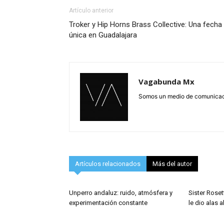
Artículo anterior
Troker y Hip Horns Brass Collective: Una fecha
única en Guadalajara
Vagabunda Mx
Somos un medio de comunicació
Artículos relacionados
Más del autor
Unperro andaluz: ruido, atmósfera y
Sister Roset
experimentación constante
le dio alas a