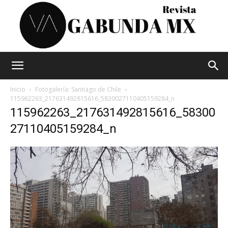
Vagabunda
Inicio
Fotogalería: Santiago de Chile
115962263_217631492815616_5830027110405159284_n
115962263_217631492815616_58300
Mx
27110405159284_n