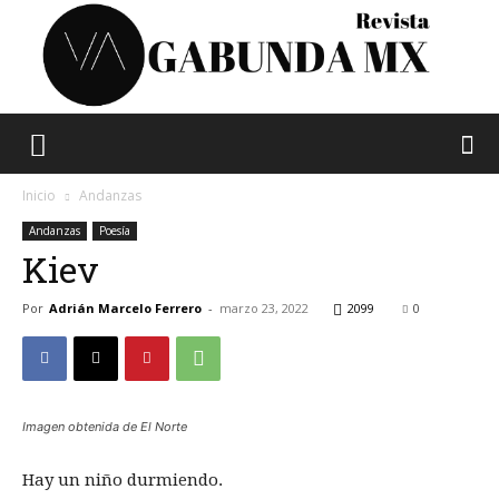
Vagabunda
Inicio
Andanzas
Andanzas
Poesía
Kiev
Mx
Por
Adrián Marcelo Ferrero
-
marzo 23, 2022
2099
0
Imagen obtenida de El Norte
Hay un niño durmiendo.