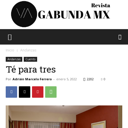
Vagabunda
Inicio
Andanzas
Andanzas
Cuento
Té para tres
Mx
Por
Adrián Marcelo Ferrero
-
enero 5, 2022
2202
0