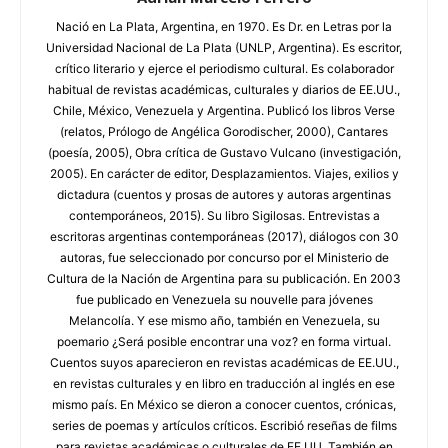
Nació en La Plata, Argentina, en 1970. Es Dr. en Letras por la
Universidad Nacional de La Plata (UNLP, Argentina). Es escritor,
crítico literario y ejerce el periodismo cultural. Es colaborador
habitual de revistas académicas, culturales y diarios de EE.UU.,
Chile, México, Venezuela y Argentina. Publicó los libros Verse
(relatos, Prólogo de Angélica Gorodischer, 2000), Cantares
(poesía, 2005), Obra crítica de Gustavo Vulcano (investigación,
2005). En carácter de editor, Desplazamientos. Viajes, exilios y
dictadura (cuentos y prosas de autores y autoras argentinas
contemporáneos, 2015). Su libro Sigilosas. Entrevistas a
escritoras argentinas contemporáneas (2017), diálogos con 30
autoras, fue seleccionado por concurso por el Ministerio de
Cultura de la Nación de Argentina para su publicación. En 2003
fue publicado en Venezuela su nouvelle para jóvenes
Melancolía. Y ese mismo año, también en Venezuela, su
poemario ¿Será posible encontrar una voz? en forma virtual.
Cuentos suyos aparecieron en revistas académicas de EE.UU.,
en revistas culturales y en libro en traducción al inglés en ese
mismo país. En México se dieron a conocer cuentos, crónicas,
series de poemas y artículos críticos. Escribió reseñas de films
para revistas académicas o culturales de EE.UU. También en