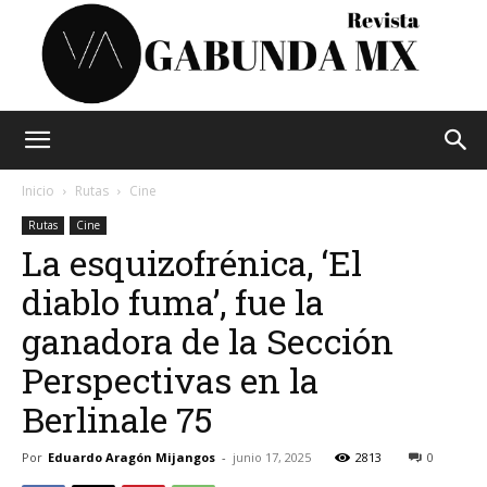
Vagabunda
Inicio
Rutas
Cine
Rutas
Cine
La esquizofrénica, ‘El
Mx
diablo fuma’, fue la
ganadora de la Sección
Perspectivas en la
Berlinale 75
Por
Eduardo Aragón Mijangos
-
junio 17, 2025
2813
0