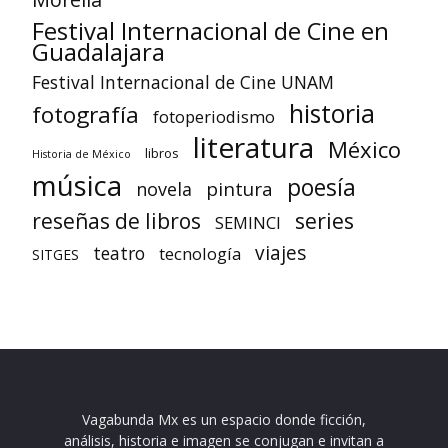
Festival Internacional de Cine en
Guadalajara
Festival Internacional de Cine UNAM
historia
fotografía
fotoperiodismo
literatura
México
libros
Historia de México
música
poesía
pintura
novela
reseñas de libros
series
SEMINCI
viajes
teatro
tecnología
SITGES
Vagabunda Mx es un espacio donde ficción,
análisis, historia e imagen se conjugan e invitan a