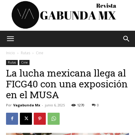
Vagabunda
Inicio
Rutas
Cine
Rutas
Cine
La lucha mexicana llega al
Mx
FICG40 con una exposición
en el MUSA
Por
Vagabunda Mx
-
junio 6, 2025
1270
0