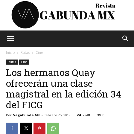
Vagabunda
Inicio
Rutas
Cine
Rutas
Cine
Los hermanos Quay
Mx
ofrecerán una clase
magistral en la edición 34
del FICG
Por
Vagabunda Mx
-
febrero 25, 2019
2948
0